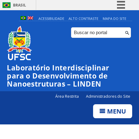
BRASIL
Simplifique!
ACESSIBILIDADE
ALTO CONTRASTE
MAPA DO SITE
Comunica BR
Participe
Acesso à informação
Legislação
Laboratório Interdisciplinar
Canais
para o Desenvolvimento de
Nanoestruturas – LINDEN
Área Restrita
Administradores do Site
MENU