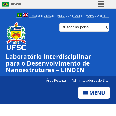
BRASIL
Simplifique!
ACESSIBILIDADE
ALTO CONTRASTE
MAPA DO SITE
Comunica BR
Participe
Acesso à informação
Legislação
Laboratório Interdisciplinar
Canais
para o Desenvolvimento de
Nanoestruturas – LINDEN
Área Restrita
Administradores do Site
MENU