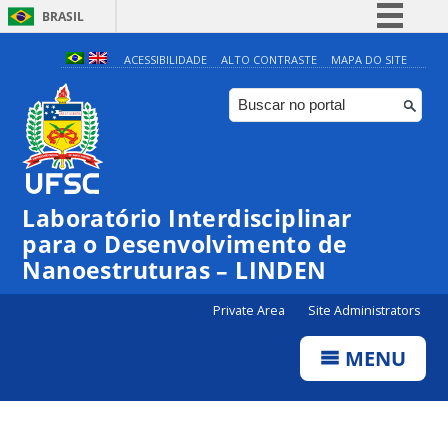
BRASIL
Simplifique!
ACESSIBILIDADE
ALTO CONTRASTE
MAPA DO SITE
Comunica BR
Participe
Acesso à informação
Legislação
Laboratório Interdisciplinar
Canais
para o Desenvolvimento de
Nanoestruturas – LINDEN
Private Area
Site Administrators
MENU