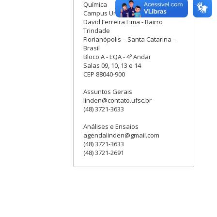
Química
Campus Universitário Reitor João
David Ferreira Lima - Bairro
Trindade
Florianópolis – Santa Catarina –
Brasil
Bloco A - EQA - 4º Andar
Salas 09, 10, 13 e 14
CEP 88040-900
Assuntos Gerais
linden@contato.ufsc.br
(48) 3721-3633
Análises e Ensaios
agendalinden@gmail.com
(48) 3721-3633
(48) 3721-2691