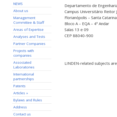
NEWS
Departamento de Engenharia
About us
Campus Universitário Reitor 
Florianópolis – Santa Catarina
Management
Committee & Staff
Bloco A – EQA – 4º Andar
Salas 13 e 09
Areas of Expertise
CEP 88040-900
Analyses and Tests
Partner Companies
Projects with
companies
Associated
LINDEN-related subjects are 
Laboratories
International
partnerships
Patents
Articles »
Bylaws and Rules
Address
Contact us