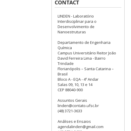
CONTACT
LINDEN - Laboratório
Interdisciplinar para o
Desenvolvimento de
Nanoestruturas
Departamento de Engenharia
Química
Campus Universitário Reitor João
David Ferreira Lima - Bairro
Trindade
Florianópolis – Santa Catarina –
Brasil
Bloco A - EQA - 4º Andar
Salas 09, 10, 13 e 14
CEP 88040-900
Assuntos Gerais
linden@contato.ufsc.br
(48) 3721-3633
Análises e Ensaios
agendalinden@gmail.com