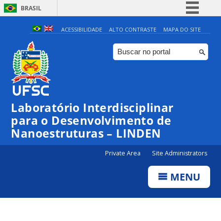
BRASIL
Simplifique!
ACESSIBILIDADE
ALTO CONTRASTE
MAPA DO SITE
Comunica BR
Participe
Acesso à informação
Legislação
Laboratório Interdisciplinar
Canais
para o Desenvolvimento de
Nanoestruturas – LINDEN
Private Area
Site Administrators
MENU