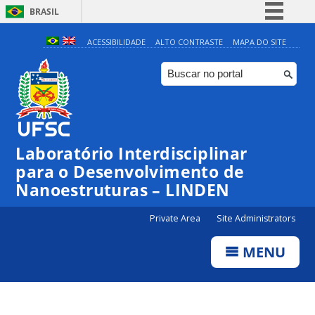
BRASIL
Simplifique!
ACESSIBILIDADE
ALTO CONTRASTE
MAPA DO SITE
Comunica BR
Participe
Acesso à informação
Legislação
Laboratório Interdisciplinar
Canais
para o Desenvolvimento de
Nanoestruturas – LINDEN
Private Area
Site Administrators
MENU