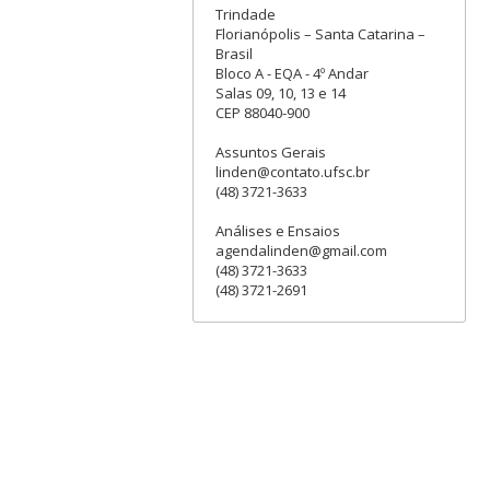
Trindade
Florianópolis – Santa Catarina –
Brasil
Bloco A - EQA - 4º Andar
Salas 09, 10, 13 e 14
CEP 88040-900
Assuntos Gerais
linden@contato.ufsc.br
(48) 3721-3633
Análises e Ensaios
agendalinden@gmail.com
(48) 3721-3633
(48) 3721-2691