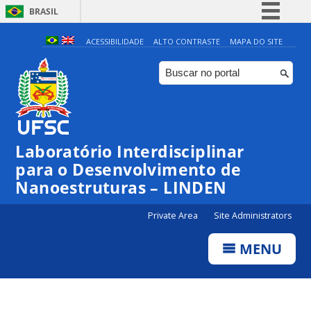
BRASIL
Simplifique!
ACESSIBILIDADE
ALTO CONTRASTE
MAPA DO SITE
Comunica BR
Participe
Acesso à informação
Legislação
Laboratório Interdisciplinar
Canais
para o Desenvolvimento de
Nanoestruturas – LINDEN
Private Area
Site Administrators
MENU