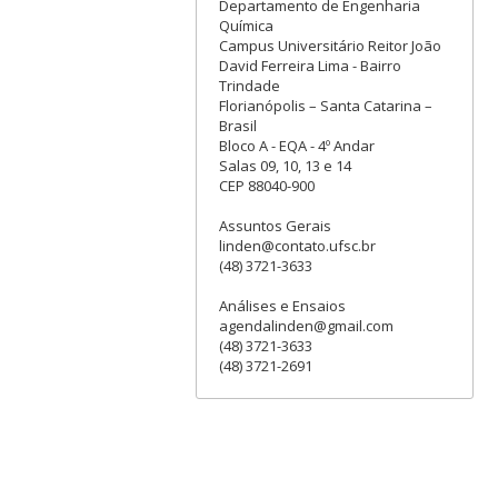
Departamento de Engenharia
Química
Campus Universitário Reitor João
David Ferreira Lima - Bairro
Trindade
Florianópolis – Santa Catarina –
Brasil
Bloco A - EQA - 4º Andar
Salas 09, 10, 13 e 14
CEP 88040-900
Assuntos Gerais
linden@contato.ufsc.br
(48) 3721-3633
Análises e Ensaios
agendalinden@gmail.com
(48) 3721-3633
(48) 3721-2691