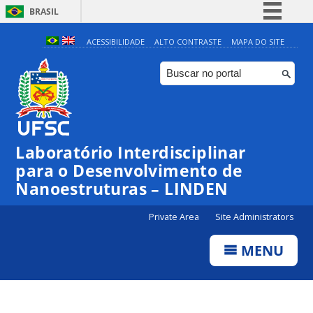
BRASIL
Simplifique!
ACESSIBILIDADE
ALTO CONTRASTE
MAPA DO SITE
Comunica BR
Participe
Acesso à informação
Legislação
Laboratório Interdisciplinar
Canais
para o Desenvolvimento de
Nanoestruturas – LINDEN
Private Area
Site Administrators
MENU