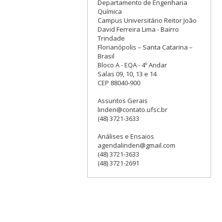
Departamento de Engenharia
Química
Campus Universitário Reitor João
David Ferreira Lima - Bairro
Trindade
Florianópolis – Santa Catarina –
Brasil
Bloco A - EQA - 4º Andar
Salas 09, 10, 13 e 14
CEP 88040-900
Assuntos Gerais
linden@contato.ufsc.br
(48) 3721-3633
Análises e Ensaios
agendalinden@gmail.com
(48) 3721-3633
(48) 3721-2691