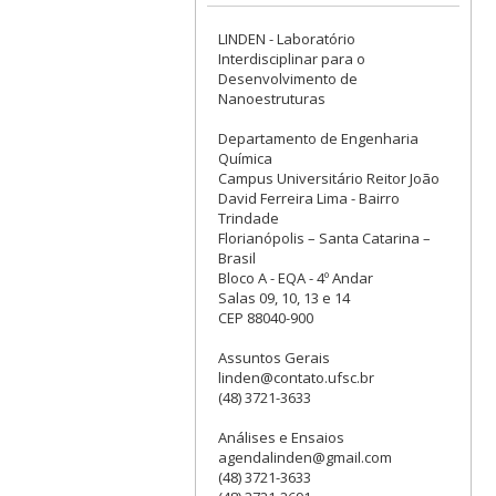
LINDEN - Laboratório
Interdisciplinar para o
Desenvolvimento de
Nanoestruturas
Departamento de Engenharia
Química
Campus Universitário Reitor João
David Ferreira Lima - Bairro
Trindade
Florianópolis – Santa Catarina –
Brasil
Bloco A - EQA - 4º Andar
Salas 09, 10, 13 e 14
CEP 88040-900
Assuntos Gerais
linden@contato.ufsc.br
(48) 3721-3633
Análises e Ensaios
agendalinden@gmail.com
(48) 3721-3633