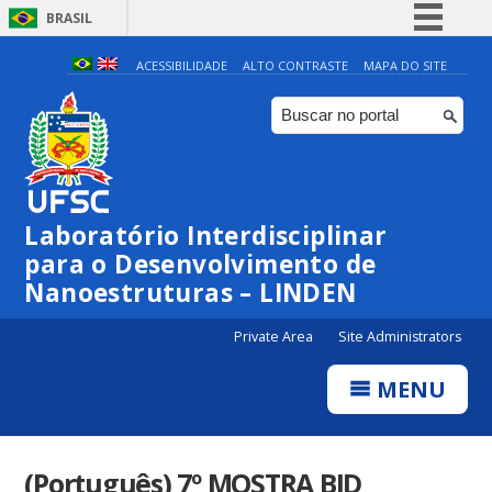
BRASIL
Simplifique!
ACESSIBILIDADE
ALTO CONTRASTE
MAPA DO SITE
Comunica BR
Participe
Acesso à informação
Legislação
Laboratório Interdisciplinar
Canais
para o Desenvolvimento de
Nanoestruturas – LINDEN
Private Area
Site Administrators
MENU
(Português) 7º MOSTRA BID