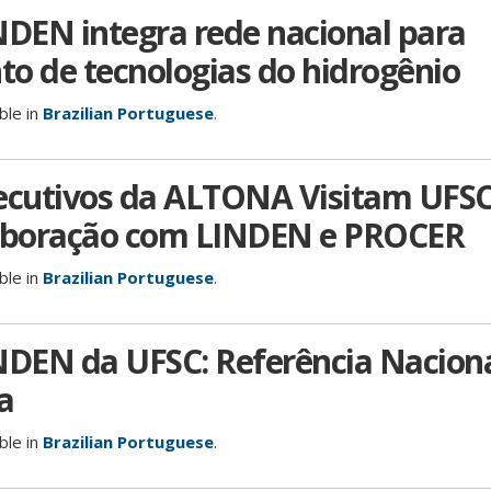
NDEN integra rede nacional para
o de tecnologias do hidrogênio
able in
Brazilian Portuguese
.
xecutivos da ALTONA Visitam UFSC
laboração com LINDEN e PROCER
able in
Brazilian Portuguese
.
NDEN da UFSC: Referência Nacion
a
able in
Brazilian Portuguese
.