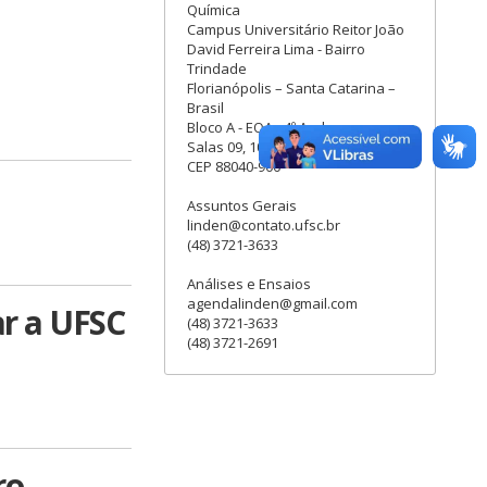
Química
Campus Universitário Reitor João
David Ferreira Lima - Bairro
Trindade
Florianópolis – Santa Catarina –
Brasil
Bloco A - EQA - 4º Andar
Salas 09, 10, 13 e 14
CEP 88040-900
Assuntos Gerais
linden@contato.ufsc.br
(48) 3721-3633
Análises e Ensaios
agendalinden@gmail.com
ar a UFSC
(48) 3721-3633
(48) 3721-2691
ro-