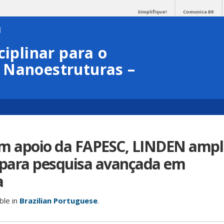
Simplifique!
Comunica BR
ciplinar para o
 Nanoestruturas –
om apoio da FAPESC, LINDEN ampl
 para pesquisa avançada em
a
able in
Brazilian Portuguese
.