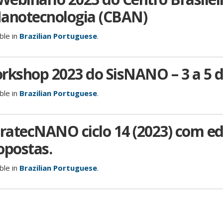
Nanotecnologia (CBAN)
able in
Brazilian Portuguese
.
rkshop 2023 do SisNANO – 3 a 5 
able in
Brazilian Portuguese
.
bratecNANO ciclo 14 (2023) com ed
opostas.
able in
Brazilian Portuguese
.