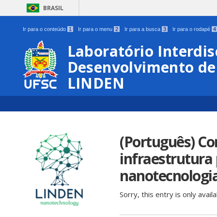
BRASIL
Ir para o conteúdo
1
Ir para o menu
2
Ir para a busca
3
Ir para o rodapé
4
Laboratório Interdis
Desenvolvimento de
LINDEN
(Português) C
infraestrutura
nanotecnologi
Sorry, this entry is only avail