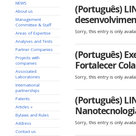
NEWS
(Português) LI
About us
desenvolviment
Management
Committee & Staff
Sorry, this entry is only avail
Areas of Expertise
Analyses and Tests
Partner Companies
(Português) E
Projects with
Fortalecer Co
companies
Associated
Sorry, this entry is only avail
Laboratories
International
partnerships
(Português) LI
Patents
Articles »
Nanotecnologi
Bylaws and Rules
Sorry, this entry is only avail
Address
Contact us