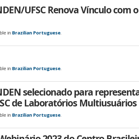
INDEN/UFSC Renova Vínculo com o
able in
Brazilian Portuguese
.
able in
Brazilian Portuguese
.
NDEN selecionado para represent
SC de Laboratórios Multiusuários
able in
Brazilian Portuguese
.
Webinário 2023 do Centro Brasilei